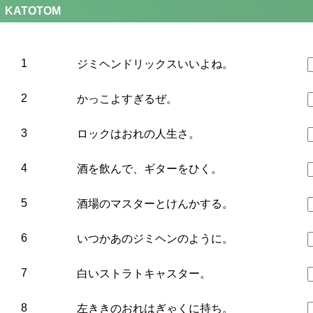
KATOTOM
1
ジミヘンドリックスいいよね。
2
かっこよすぎるぜ。
3
ロックはおれの人生さ。
4
酒を飲んで、ギターをひく。
5
酒場のマスターとけんかする。
6
いつかあのジミヘンのように。
7
白いストラトキャスター。
8
左ききのおれはぎゃくに持ち。