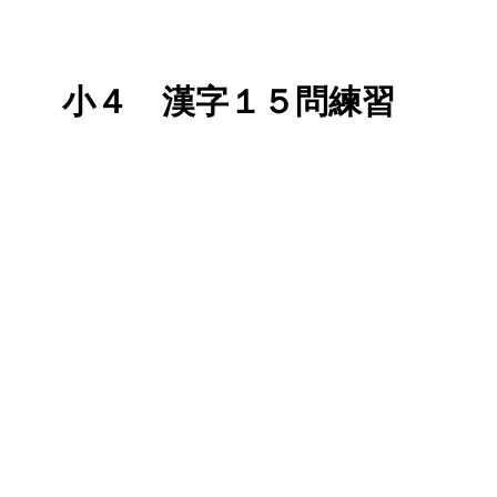
小４ 漢字１５問練習