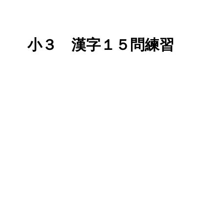
小３ 漢字１５問練習