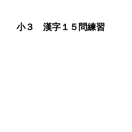
小３ 漢字１５問練習